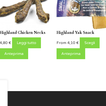
Highland Chicken Necks
Highland Yak Snack
4,80
€
Leggi tutto
From
4,10
€
Scegli
Anteprima
Anteprima