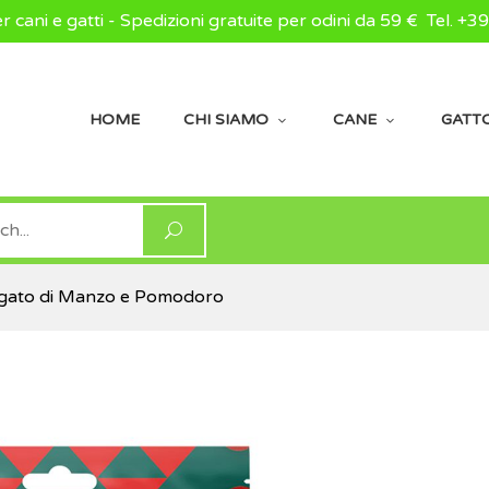
er cani e gatti - Spedizioni gratuite per odini da 59 €
Tel. +3
HOME
CHI SIAMO
CANE
GATT
egato di Manzo e Pomodoro