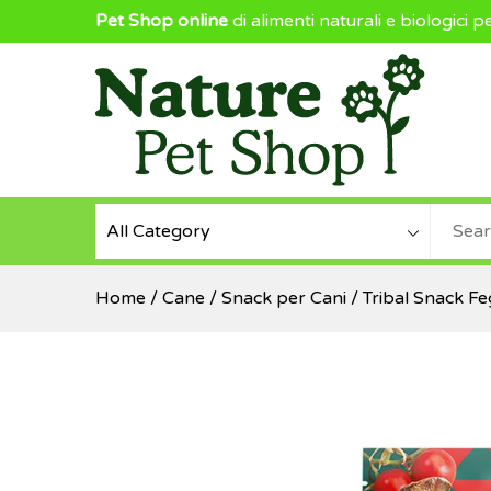
Pet Shop online
di alimenti naturali e biologici p
NaturePetShop
Home
/
Cane
/
Snack per Cani
/ Tribal Snack F