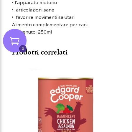
• l’apparato motorio
• articolazioni sane
• favorire movimenti salutari
Alimento complementare per cani.
Contenuto: 250ml
0
Prodotti correlati