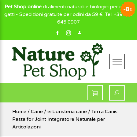
Pet Shop online
di alimenti naturali e biologici per cani e
2
20
20
10
10
8
8
8
8
%
%
%
%
%
%
%
%
gatti - Spedizioni gratuite per odini da 59 €
Tel. +39 049
645 0907
NaturePetShop
Home
/
Cane
/
erboristeria cane
/ Terra Canis
Pasta for Joint Integratore Naturale per
Articolazioni