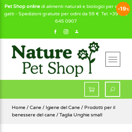
Pet Shop online
di alimenti naturali e biologici per cani e
23
20
20
19
19
8
8
8
8
%
%
%
%
%
%
%
%
%
gatti - Spedizioni gratuite per odini da 59 €
Tel. +39 049
645 0907
NaturePetShop
Home
/
Cane
/
Igiene del Cane
/
Prodotti per il
benessere del cane
/ Taglia Unghie small