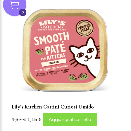
0
Lily’s Kitchen Gattini Curiosi Umido
1,37
€
1,15
€
Aggiungi al carrello