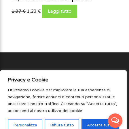
1,37
€
1,23
€
Leggi tutto
Privacy e Cookie
Utilizziamo i cookie per migliorare la tua esperienza di
navigazione, fornire annunci o contenuti personalizzati e
naturepetshop.it è di proprietà di Nature Pet Shop®
analizzare il nostro traffico. Cliccando su "Accetta tutto",
di Laura Zordan - Partita Iva 05221870289 ed è un
acconsenti al nostro utilizzo dei cookie
marchio registrato. E' vietata la riproduzione anche
parziale. +39 049 645 0907 | WordPress Theme by
Personalizza
Rifiuta tutto
Accetta tutto
Mystical Themes