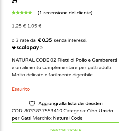
(
1
recensione del cliente)
Valutato
1
5.00
su 5
1,25
€
1,05
€
su base
di
€ 0.35
recensioni
NATURAL CODE 02 Filetti di Pollo e Gamberetti
è un alimento complementare per gatti adulti.
Molto delicato e facilmente digeribile.
Esaurito
Aggiungi alla lista dei desideri
COD:
8033837553410
Categoria:
Cibo Umido
per Gatti
Marchio:
Natural Code
DESCRIZIONE