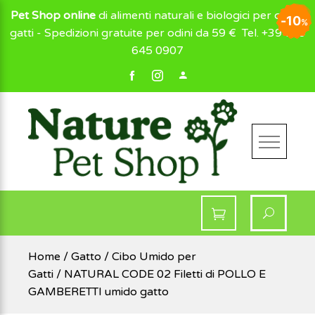
Pet Shop online
di alimenti naturali e biologici per cani e
16
28
28
16
16
19
19
10
10
%
%
%
%
%
%
%
%
gatti - Spedizioni gratuite per odini da 59 €
Tel. +39 049
645 0907
NaturePetShop
Home
/
Gatto
/
Cibo Umido per
Gatti
/ NATURAL CODE 02 Filetti di POLLO E
GAMBERETTI umido gatto