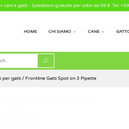
er cani e gatti - Spedizioni gratuite per odini da 59 €
Tel. +3
HOME
CHI SIAMO
CANE
GATT
i per gatti
/ Frontline Gatti Spot on 3 Pipette