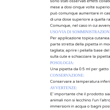
sono stati osservati effetti collat
mese a dosi cinque volte superiori
può comunque aumentare in caso 
di una dose superiore a quella r
Comunque, nel caso in cui avven
USO/VIA DI SOMMINISTRAZION
Per applicazione topica cutanea. 
parte stretta della pipetta in mo
tagliata; aprire i pelialla base de
sulla cute e schiacciare la pipet
POSOLOGIA:
Una pipetta da 0.5 ml per gatto
CONSERVAZIONE:
Conservare a temperatura inferio
AVVERTENZE:
E’ importante che il prodotto sia 
animali non si lecchino l’un l’al
immersioni in acqua o bagni possa