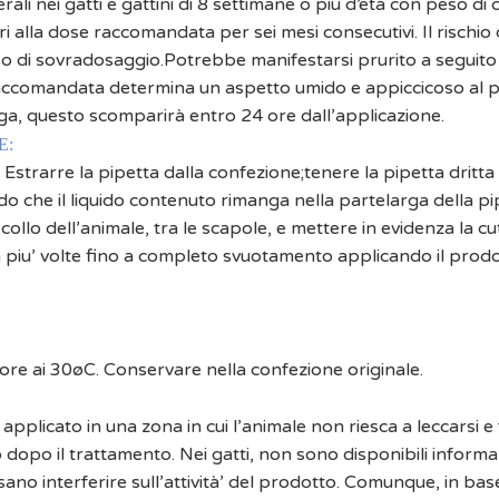
erali nei gatti e gattini di 8 settimane o più d’età con peso di c
 alla dose raccomandata per sei mesi consecutivi. Il rischio di
di sovradosaggio.Potrebbe manifestarsi prurito a seguito 
accomandata determina un aspetto umido e appiccicoso al pel
ga, questo scomparirà entro 24 ore dall’applicazione.
E:
Estrarre la pipetta dalla confezione;tenere la pipetta dritta
do che il liquido contenuto rimanga nella partelarga della p
l collo dell’animale, tra le scapole, e mettere in evidenza la c
ta piu’ volte fino a completo svuotamento applicando il prodo
re ai 30øC. Conservare nella confezione originale.
applicato in una zona in cui l’animale non riesca a leccarsi e 
tro dopo il trattamento. Nei gatti, non sono disponibili infor
no interferire sull’attività’ del prodotto. Comunque, in base a