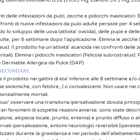
g; Butilhidroxitolueno (E321) 0,05 mg; Etanolo 39.5 mg; Eccip
onti delle infestazioni da pulci, zecche e pidocchi masticatori.
confronti di nuove infestazioni da pulci adulte persiste per 4 s
o lo sviluppo delle uova (attivita’ ovicida), delle pupe e delle l
dulte, per 6 settimane dopo l’applicazione. Elimina le zecche
us). Il prodotto ha un’attività’ acaricida nei confronti delle 
tali). Elimina i pidocchi masticatori (Felicola subrostratus). 
 Dermatite Allergica da Pulce (DAP).
 SECONDARI:
e il prodotto nei gattini di eta’ inferiore alle 8 settimane e/o
ttie sistemiche, con febbre,..) o convalescenti. Non usare nei
tenzialmente mortali.
i puo’ osservare una transitoria ipersalivazione dovuta princi
ari fenomeni di sospette reazioni avverse, sono state descrit
ione, alopecia locale, prurito, eritema) e prurito diffuso o 
vati ipersalivazione, sintomi neurologici reversibili (iperest
lizzato durante la gravidanza e nel periodo dell’allattamento