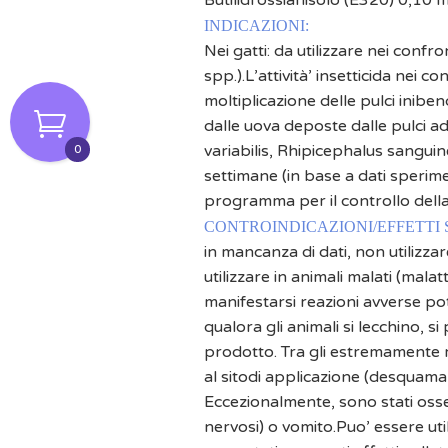
Butilidrossianisolo (E320) 0,10 m
INDICAZIONI:
Nei gatti: da utilizzare nei confr
spp.).L’attività’ insetticida nei 
moltiplicazione delle pulci inibend
dalle uova deposte dalle pulci a
variabilis, Rhipicephalus sanguine
0
settimane (in base a dati sperimen
programma per il controllo della
CONTROINDICAZIONI/EFFETTI
in mancanza di dati, non utilizzar
utilizzare in animali malati (mala
manifestarsi reazioni avverse po
qualora gli animali si lecchino, s
prodotto. Tra gli estremamente r
al sitodi applicazione (desquamaz
Eccezionalmente, sono stati osser
nervosi) o vomito.Puo’ essere uti