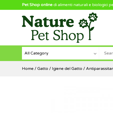
Pet Shop online
di alimenti naturali e biologici p
NaturePetShop
Home
/
Gatto
/
Igiene del Gatto
/
Antiparassitar