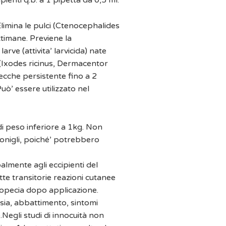
ienti q.b. a 1 pipetta da 0,5 ml.
 Elimina le pulci (Ctenocephalides
ettimane. Previene la
arve (attivita’ larvicida) nate
 (Ixodes ricinus, Dermacentor
zecche persistente fino a 2
Può’ essere utilizzato nel
 di peso inferiore a 1kg. Non
 conigli, poiché’ potrebbero
palmente agli eccipienti del
te transitorie reazioni cutanee
alopecia dopo applicazione.
esia, abbattimento, sintomi
.Negli studi di innocuità non