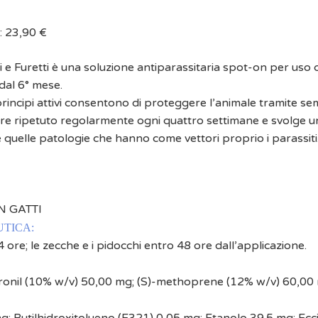
:
23,90
€
e Furetti è una soluzione antiparassitaria spot-on per uso c
 dal 6° mese.
principi attivi consentono di proteggere l’animale tramite se
re ripetuto regolarmente ogni quattro settimane e svolge un
e quelle patologie che hanno come vettori proprio i parassiti
N GATTI
TICA:
24 ore; le zecche e i pidocchi entro 48 ore dall’applicazione.
ipronil (10% w/v) 50,00 mg; (S)-methoprene (12% w/v) 60,00