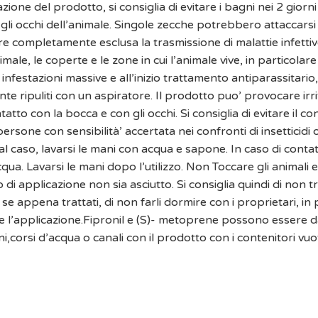
zione del prodotto, si consiglia di evitare i bagni nei 2 giorni
 gli occhi dell’animale. Singole zecche potrebbero attaccarsi
e completamente esclusa la trasmissione di malattie infettive.
male, le coperte e le zone in cui l’animale vive, in particolare
 infestazioni massive e all’inizio trattamento antiparassitari
te ripuliti con un aspiratore. Il prodotto puo’ provocare irri
contatto con la bocca e con gli occhi. Si consiglia di evitare i
persone con sensibilità’ accertata nei confronti di insetticidi 
tal caso, lavarsi le mani con acqua e sapone. In caso di contat
. Lavarsi le mani dopo l’utilizzo. Non Toccare gli animali e
ito di applicazione non sia asciutto. Si consiglia quindi di non t
e, se appena trattati, di non farli dormire con i proprietari, i
 l’applicazione.Fipronil e (S)- metoprene possono essere d
,corsi d’acqua o canali con il prodotto con i contenitori vuot