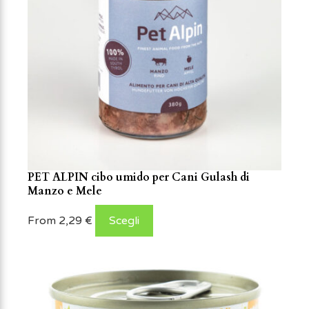
PET ALPIN cibo umido per Cani Gulash di
Manzo e Mele
From
2,29
€
Scegli