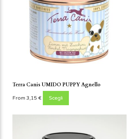
Terra Canis UMIDO PUPPY Agnello
From
3,15
€
Scegli