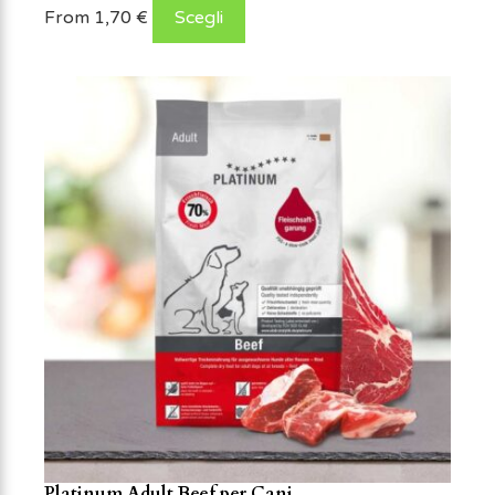
From
1,70
€
Scegli
Platinum Adult Beef per Cani