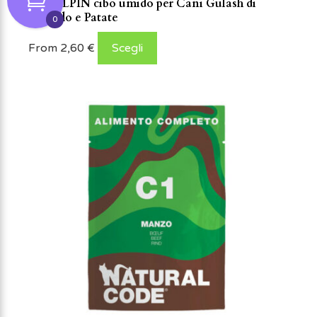
PET ALPIN cibo umido per Cani Gulash di
Agnello e Patate
0
From
2,60
€
Scegli