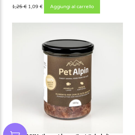
1,25
€
1,09
€
Aggiungi al carrello