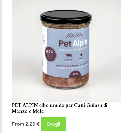
PET ALPIN cibo umido per Cani Gulash di
Manzo e Mele
From
2,29
€
Scegli