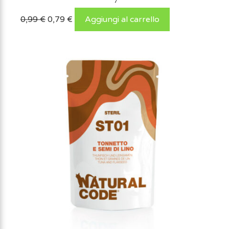
0,99
€
0,79
€
Aggiungi al carrello